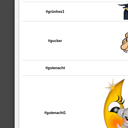
#grünhex1
#gucker
#gutenacht
#gutenacht1