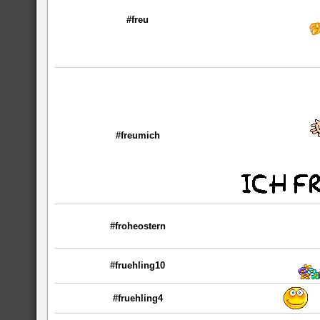
#freu
#freumich
#froheostern
#fruehling10
#fruehling4