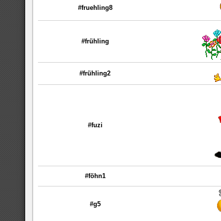
#fruehling8
#frühling
#frühling2
#fuzi
#föhn1
#g5