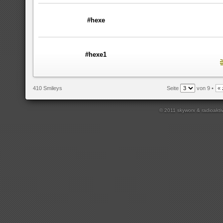
#hexe
#hexe1
410 Smileys
Seite
von 9 •
« 
© 2011 skyworx & radioakti