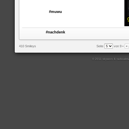
#muwu
#nachdenk
410 Smileys
Seite
von 9 •
« 
© 2011 skyworx & radioakti