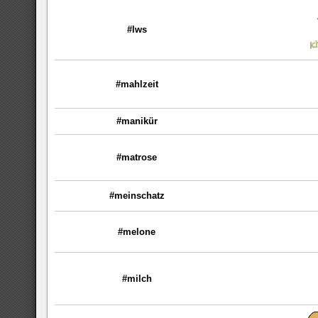
#lws
#mahlzeit
#manikür
#matrose
#meinschatz
#melone
#milch