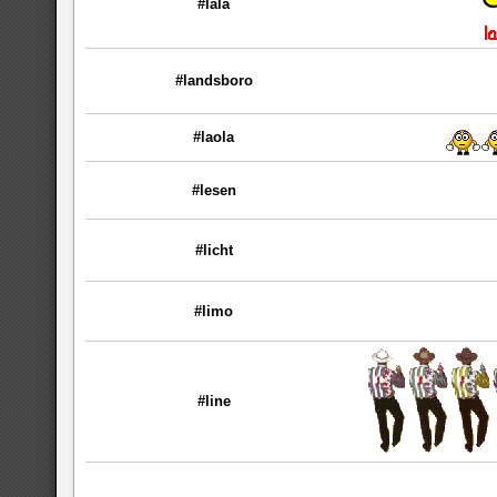
#lala
#landsboro
#laola
#lesen
#licht
#limo
#line