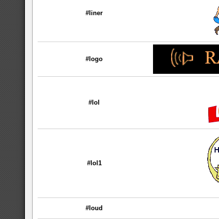
#liner
#logo
#lol
#lol1
#loud