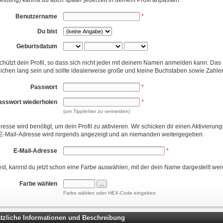
eibung) kannst du auch später jederzeit in deinem Profil anpassen:
Benutzername
*
Du bist
Geburtsdatum
chützt dein Profil, so dass sich nicht jeder mit deinem Namen anmelden kann. Da
ichen lang sein und sollte idealerweise große und kleine Buchstaben sowie Zahlen
Passwort
*
asswort wiederholen
*
(um Tippfehler zu vermeiden)
esse wird benötigt, um dein Profil zu aktivieren. Wir schicken dir einen Aktivierung
E-Mail-Adresse wird nirgends angezeigt und an niemanden weitergegeben.
E-Mail-Adresse
*
t, kannst du jetzt schon eine Farbe auswählen, mit der dein Name dargestellt werd
Farbe wählen
...
Farbe wählen oder HEX-Code eingeben
sätzliche Informationen und Beschreibung