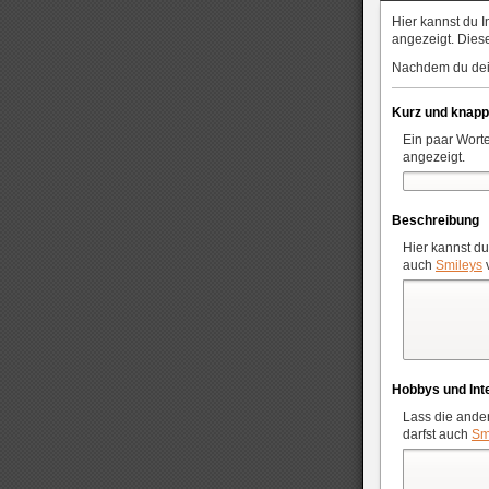
Hier kannst du I
angezeigt. Die
Nachdem du dein 
Kurz und knapp
Ein paar Worte
angezeigt.
Beschreibung
Hier kannst du
auch
Smileys
Hobbys und Int
Lass die ander
darfst auch
Sm