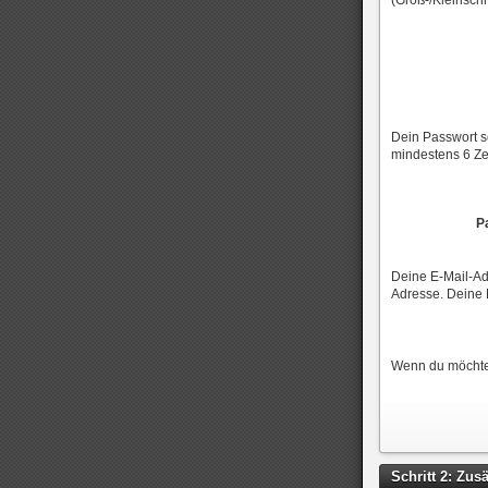
(Groß-/Kleinschr
Dein Passwort s
mindestens 6 Ze
P
Deine E-Mail-Adr
Adresse. Deine 
Wenn du möchtes
Schritt 2: Zu