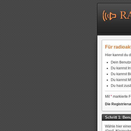
Für radioak
Hier kannst du d
Dein Benutze
Du kannst In
Du kannst Bi
Du kannst M
Du hast zusä
Mit
*
markierte Fe
Die Registrieru
Schritt 1: Be
Wähle hier ein