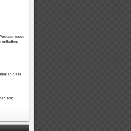
s Passwort muss
 enthalten:
slink an diese
en soll: