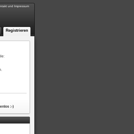
ntakt und Impressum
Registrieren
le:
n.
nlos :-)