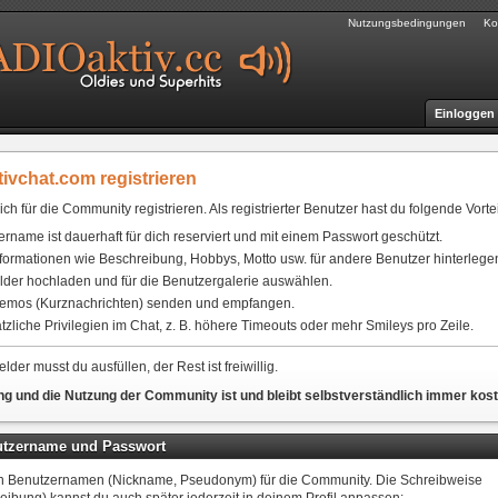
Nutzungsbedingungen
Ko
Einloggen
tivchat.com registrieren
ich für die Community registrieren. Als registrierter Benutzer hast du folgende Vortei
rname ist dauerhaft für dich reserviert und mit einem Passwort geschützt.
formationen wie Beschreibung, Hobbys, Motto usw. für andere Benutzer hinterlege
lder hochladen und für die Benutzergalerie auswählen.
emos (Kurznachrichten) senden und empfangen.
tzliche Privilegien im Chat, z. B. höhere Timeouts oder mehr Smileys pro Zeile.
lder musst du ausfüllen, der Rest ist freiwillig.
ng und die Nutzung der Community ist und bleibt selbstverständlich immer koste
nutzername und Passwort
en Benutzernamen (Nickname, Pseudonym) für die Community. Die Schreibweise